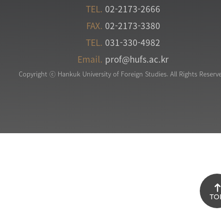
TEL.
02-2173-2666
FAX.
02-2173-3380
TEL.
031-330-4982
Email.
prof@hufs.ac.kr
Copyright ⓒ Hankuk University of Foreign Studies. All Rights Reserv
TO