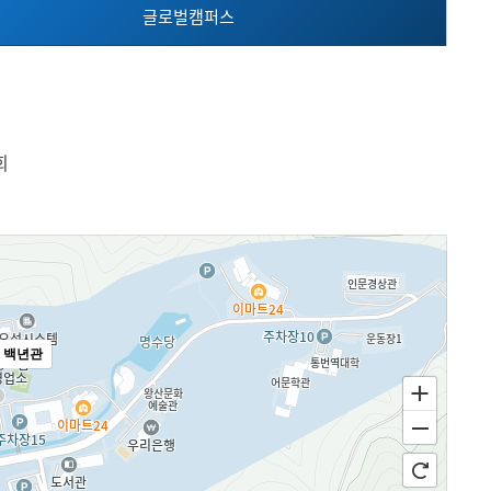
글로벌캠퍼스
메뉴추가
회
 백년관