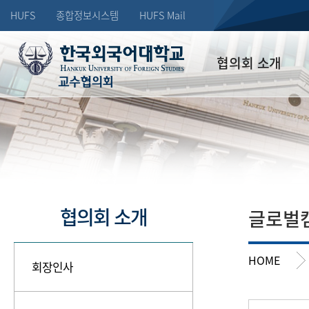
HUFS
종합정보시스템
HUFS Mail
협의회 소개
교수협의회
회장인사
조직
연혁
역대 회장단
협의회 소개
글로벌
오시는길
HOME
회장인사