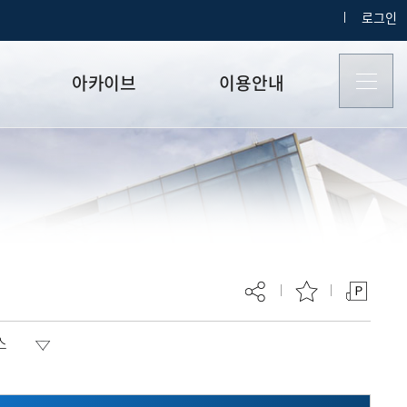
로그인
아카이브
이용안내
갤러리
사이트맵
지난 공지사항
로그인
복지
기타
스
um
현재 페이지를 즐겨찾는 메뉴로
등록하시겠습니까?