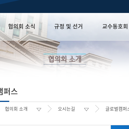
협의회 소식
규정 및 선거
교수동호회
공지사항
교협규정
가톨릭교수회
HUFS
회의록
선거
교수산악회
협의회 소개
소식지
역대선거
교수신우회
(글로벌캠퍼스)
경조사
교수신우회 (서울
캠퍼스
외대교회)
교수테니스회
협의회 소개
오시는길
글로벌캠퍼
이문회
Young Faculty For
(YFF)