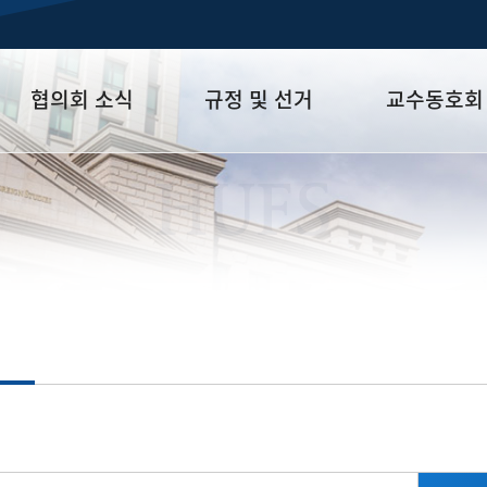
협의회 소식
규정 및 선거
교수동호회
공지사항
교협규정
가톨릭교수회
HUFS
회의록
선거
교수산악회
소식지
역대선거
교수신우회
(글로벌캠퍼스)
경조사
교수신우회 (서울
외대교회)
교수테니스회
이문회
Young Faculty For
(YFF)