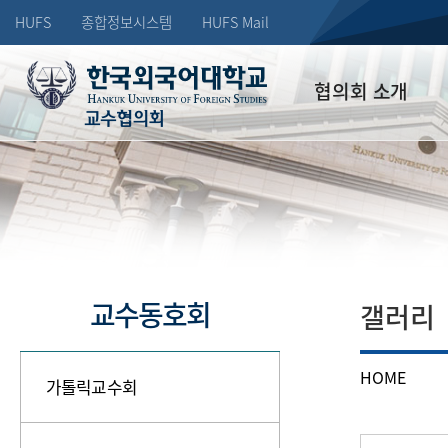
HUFS
종합정보시스템
HUFS Mail
협의회 소개
교수협의회
회장인사
조직
연혁
역대 회장단
교수동호회
갤러리
오시는길
HOME
가톨릭교수회