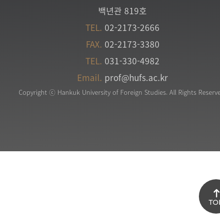
백년관 819호
TEL.
02-2173-2666
FAX.
02-2173-3380
TEL.
031-330-4982
Email.
prof@hufs.ac.kr
Copyright ⓒ Hankuk University of Foreign Studies. All Rights Reserv
TO